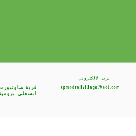
بريد الالكتروني
spmodrailvillage@aol.com
قرية ساوثبورت 
السفلى
برومين