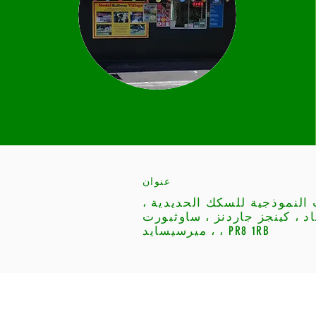
عنوان
النموذجية للسكك الحديدية ،
اد ، كينجز جاردنز ، ساوثبورت
، ميرسيسايد ، PR8 1RB