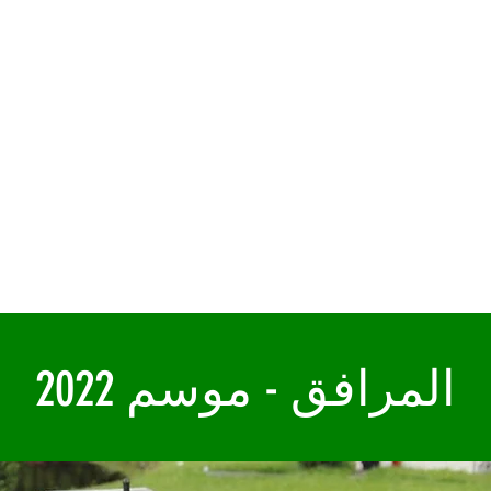
10.30am till 5pm
(last admissions 4pm)
Sorry no dogs allowed
المرافق - موسم 2022