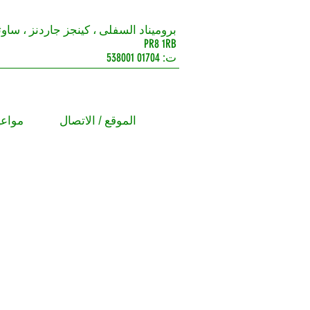
بروميناد السفلى ، كينجز جاردنز ، ساو
PR8 1RB
ت: 01704 538001
الموقع / الاتصال
مواعي
gust
s