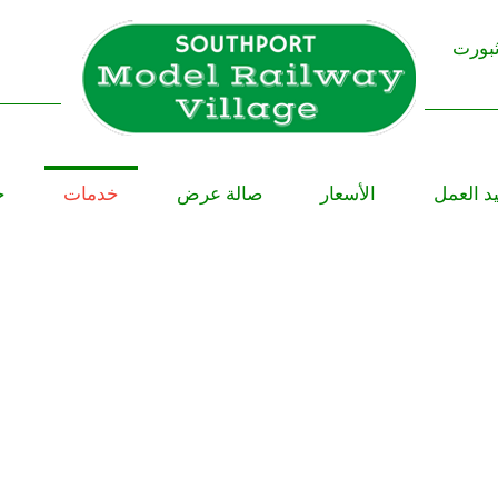
ثبورت
د العمل
الأسعار
صالة عرض
خدمات
ح
 the 4th July until 31st of Au
the attraction is open six day
a week (closed on Fridays)
September (weekends only)