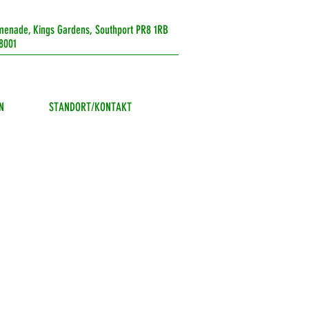
menade, Kings Gardens, Southport PR8 1RB
8001
N
STANDORT/KONTAKT
gust
s