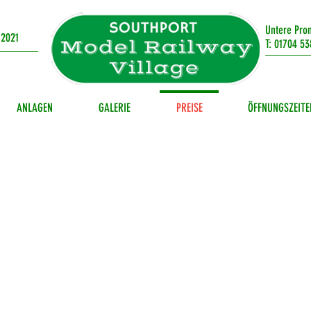
Untere Pro
 2021
T: 01704 53
ANLAGEN
GALERIE
PREISE
ÖFFNUNGSZEITE
 the 4th July until 31st of Au
the attraction is open six day
a week (closed on Fridays)
September (weekends only)