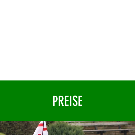
10.30am till 5pm
(last admissions 4pm)
Sorry no dogs allowed
PREISE