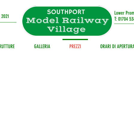
Lower Prom
 2021
T: 01704 53
RUTTURE
GALLERIA
PREZZI
ORARI DI APERTUR
 the 4th July until 31st of Au
the attraction is open six day
a week (closed on Fridays)
September (weekends only)