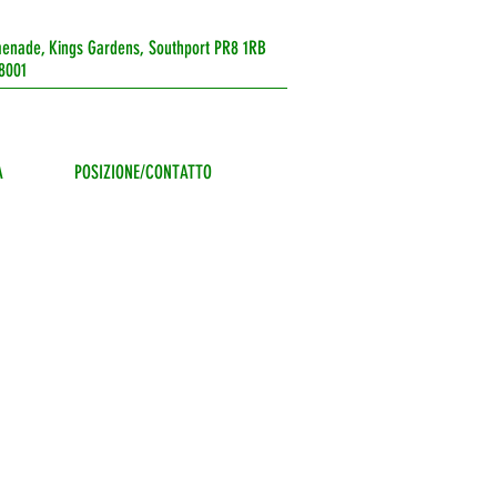
enade, Kings Gardens, Southport PR8 1RB
8001
A
POSIZIONE/CONTATTO
gust
s