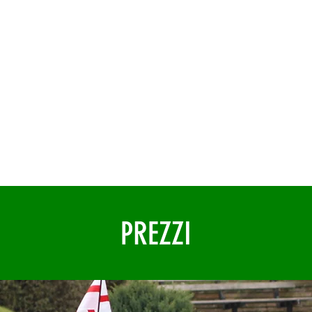
10.30am till 5pm
(last admissions 4pm)
Sorry no dogs allowed
PREZZI