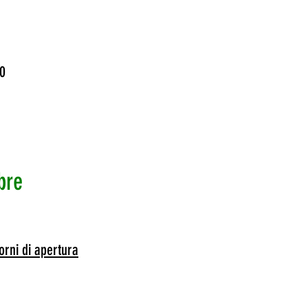
50
bre
iorni di apertura