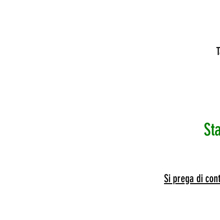
T
St
Si prega di cont